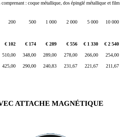
s comprenant : coque métallique, dos épinglé métallique et film
200
500
1 000
2 000
5 000
10 000
€ 102
€ 174
€ 289
€ 556
€ 1 330
€ 2 540
510,00
348,00
289,00
278,00
266,00
254,00
425,00
290,00
240,83
231,67
221,67
211,67
 AVEC ATTACHE MAGNÉTIQUE