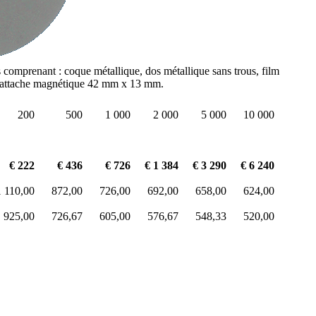
s comprenant : coque métallique, dos métallique sans trous, film
t attache magnétique 42 mm x 13 mm.
200
500
1 000
2 000
5 000
10 000
€ 222
€ 436
€ 726
€ 1 384
€ 3 290
€ 6 240
1 110,00
872,00
726,00
692,00
658,00
624,00
925,00
726,67
605,00
576,67
548,33
520,00