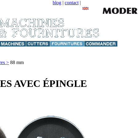
blog
|
contact
|
res >
88 mm
GES AVEC ÉPINGLE