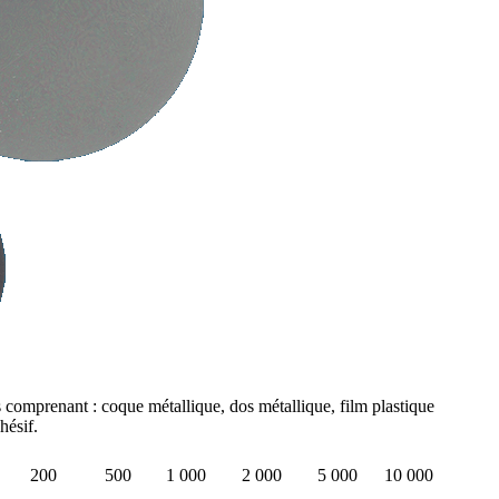
s comprenant : coque métallique, dos métallique, film plastique
hésif.
200
500
1 000
2 000
5 000
10 000