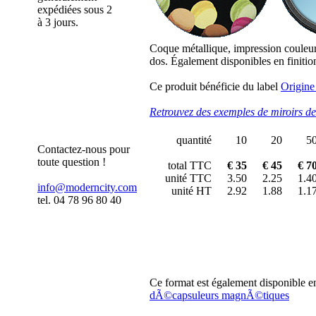
expédiées sous 2
à 3 jours.
Coque métallique, impression couleur h
dos. Également disponibles en finiti
Ce produit bénéficie du label
Origine
Retrouvez des exemples de miroirs d
quantité
10
20
5
Contactez-nous pour
toute question !
total TTC
€ 35
€ 45
€ 7
unité TTC
3.50
2.25
1.4
info@moderncity.com
unité HT
2.92
1.88
1.1
tel. 04 78 96 80 40
Ce format est également disponible e
dÃ©capsuleurs magnÃ©tiques